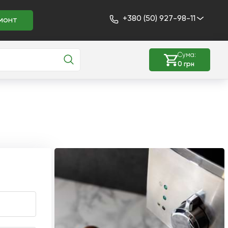
+380 (50) 927-98-11
монт
Сума:
0 грн