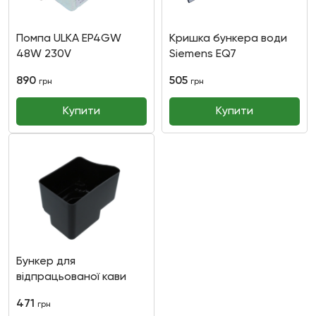
Помпа ULKA EP4GW
Кришка бункера води
48W 230V
Siemens EQ7
890
505
грн
грн
Купити
Купити
Бункер для
відпрацьованої кави
Bosch/Siemens
471
грн
EQ5/EQ7