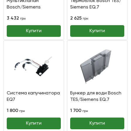
Мультиклапан
Термоблок Bosch TES/
Bosch/Siemens
Siemens EQ.7
3 432
2 625
грн
грн
Купити
Купити
Система капучинатора
Бункер для води Bosch
EQ7
TES/Siemens EQ.7
1 800
1 700
грн
грн
Купити
Купити