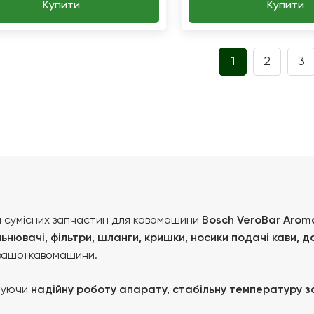
Купити
Купити
1
2
3
та сумісних запчастин для кавомашини
Bosch VeroBar Arom
ьнювачі, фільтри, шланги, кришки, носики подачі кави, д
 вашої кавомашини.
ечуючи
надійну роботу апарату, стабільну температуру 