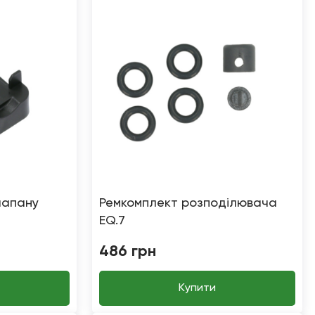
лапану
Ремкомплект розподілювача
EQ.7
486
грн
Купити