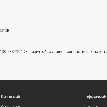
251DE
100 TES71251DE — замінюйте зношені запчастини вчасно т
Категорії
Інформаці
Кавомолки
Про нас