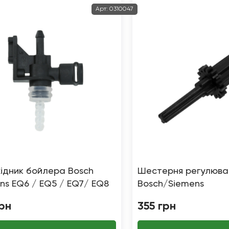
Арт:
0310047
ідник бойлера Bosch
Шестерня регулюва
ns EQ6 / EQ5 / EQ7/ EQ8
Bosch/Siemens
рн
355
грн