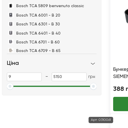
Bosch TCA 5809 benvenuto classic
Bosch TCA 6001 - B 20
Bosch TCA 6301 - B 30
Bosch TCA 6401 - B 40
Bosch TCA 6701 - B 60
Bosch TCA 6709 - B 65
Bosch TCA 6801 - B 70
Ціна
Бунке
Bosch TCA 6809 - B 75
-
SIEME
грн
Bosch TES 50321/50324/50328 RW
VERO
Bosch TES 71621 RW
388
Bosch VeroAroma 500 TES60553DE
Bosch VeroBar AromaPro 100 TES71251DE
Bosch VeroCup 100 TIS30159DE
Арт:
0310061
Bosch ТСА 5201 benvenuto classic