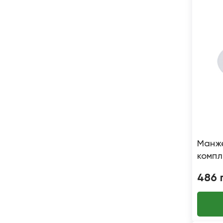
Манже
компл
Vero
486