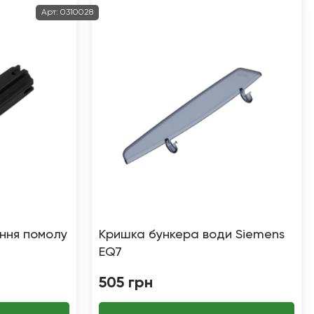
Арт:
0310028
ння помолу
Кришка бункера води Siemens
EQ7
505
грн