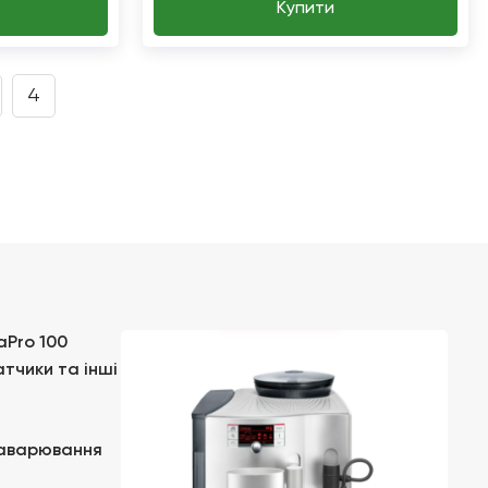
Купити
4
aPro 100
атчики та інші
заварювання