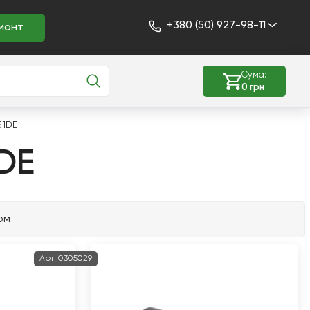
+380 (50) 927-98-11
монт
Сума:
0 грн
51DE
DE
ом
Арт:
0305029