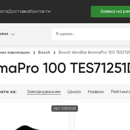
ата
Доставка
Контакти
Заявка на ре
тини
них кавомашин
Bosch
Bosch VeroBar AromaPro 100 TES712
maPro 100 TES71251
ати за:
Замовчуванням
Ціною
Назвою
Рейтинг
Арт:
0306025