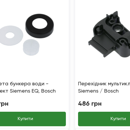
та бункера води -
Перехідник мультик
ект Siemens EQ, Bosch
Siemens / Bosch
грн
486
грн
Купити
Купити