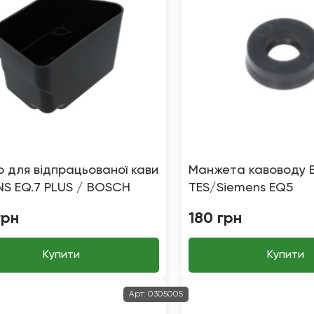
р для відпрацьованої кави
Манжета кавоводу 
NS EQ.7 PLUS / BOSCH
TES/Siemens EQ5
BAR
грн
180
грн
Купити
Купити
Арт:
0305005