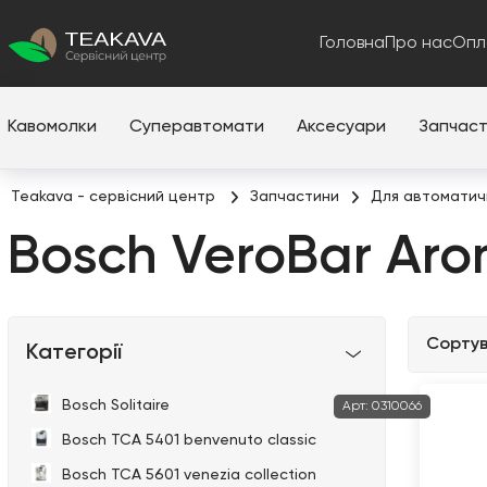
Головна
Про нас
Опл
Кавомолки
Суперавтомати
Аксесуари
Запчас
Teakava - сервісний центр
Запчастини
Для автоматич
Bosch VeroBar Aro
Сортув
Категорії
Bosch Solitaire
Арт:
0310066
Bosch TCA 5401 benvenuto classic
Bosch TCA 5601 venezia collection