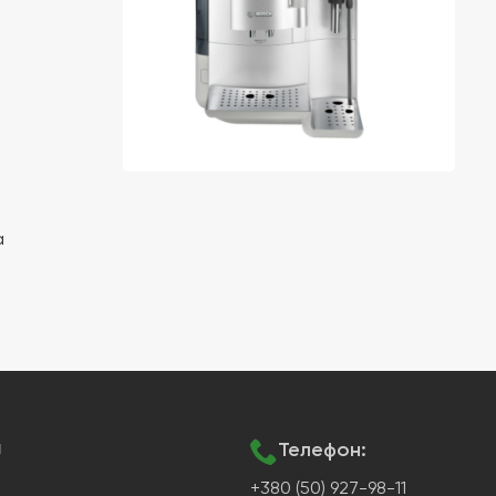
а
я
Телефон:
+380 (50) 927-98-11