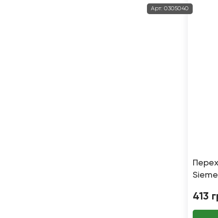
Арт:
0305040
Перех
Sieme
413
г