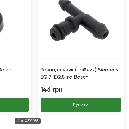
Bosch
Розподільник (трійник) Siemens
EQ.7/EQ.8 та Bosch
VeroBar/VeroSelection
146
грн
Купити
Арт:
0310088