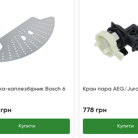
ка-каплезбірник Bosch 6
Кран пара AEG/Jur
грн
778
грн
Купити
Купити