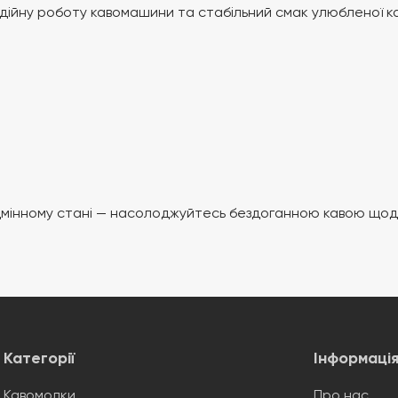
дійну роботу кавомашини та стабільний смак улюбленої ка
ідмінному стані — насолоджуйтесь бездоганною кавою щод
Категорії
Інформаці
Кавомолки
Про нас