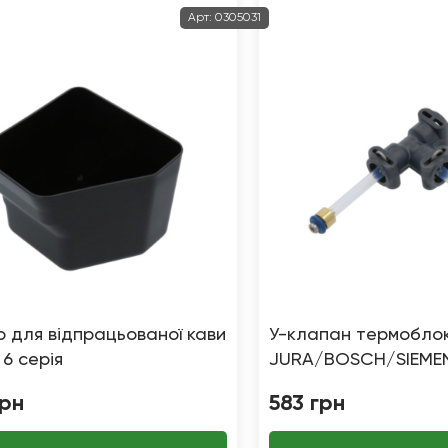
Арт:
0305031
р для відпрацьованої кави
У-клапан термобло
 6 серія
JURA/BOSCH/SIEME
грн
583
грн