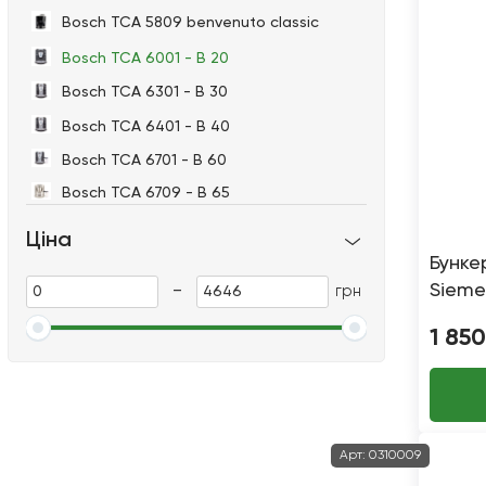
Bosch TCA 5809 benvenuto classic
Bosch TCA 6001 - B 20
Bosch TCA 6301 - B 30
Bosch TCA 6401 - B 40
Bosch TCA 6701 - B 60
Bosch TCA 6709 - B 65
Bosch TCA 6801 - B 70
Ціна
Бунке
Bosch TCA 6809 - B 75
-
Sieme
грн
Bosch TES 50321/50324/50328 RW
Bosch TES 71621 RW
1 850
Bosch VeroAroma 500 TES60553DE
Bosch VeroBar AromaPro 100
TES71251DE
Bosch VeroCup 100 TIS30159DE
Арт:
0310009
Bosch ТСА 5201 benvenuto classic