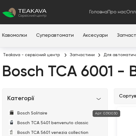
Головна
Про нас
Опл
Кавомолки
Суперавтомати
Аксесуари
Запчас
Teakava - сервісний центр
Запчастини
Для автоматич
Bosch TCA 6001 - 
Сортув
Категорії
Bosch Solitaire
Арт:
0310030
Bosch TCA 5401 benvenuto classic
Bosch TCA 5601 venezia collection