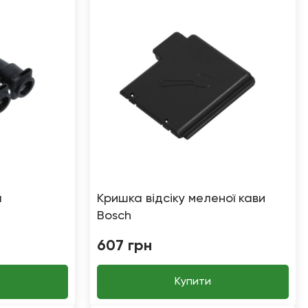
a
Кришка відсіку меленої кави
Bosch
607
грн
Купити