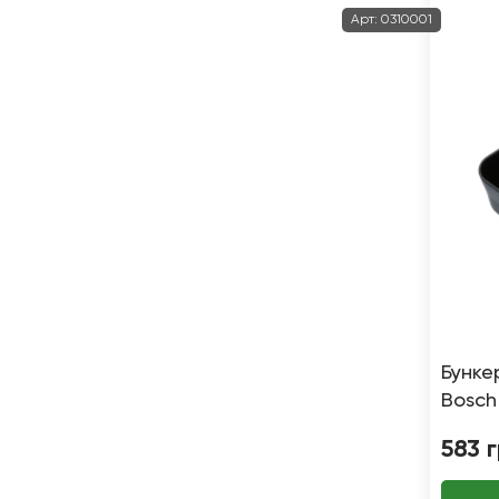
Арт:
0310001
Бунке
Bosch
583