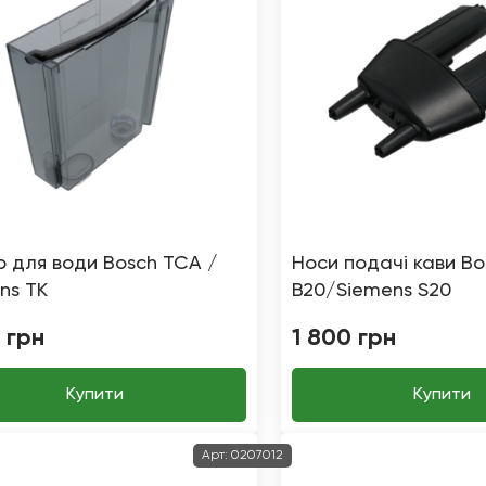
р для води Bosch TCA /
Носи подачі кави Bo
ns TK
B20/Siemens S20
грн
1 800
грн
Купити
Купити
Арт:
0207012