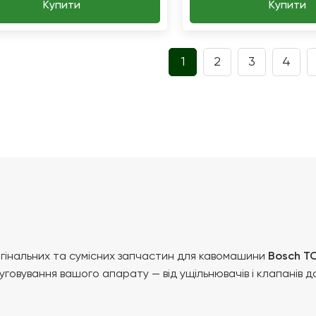
Купити
Купити
1
2
3
4
гінальних та сумісних запчастин для кавомашини
Bosch TC
уговування вашого апарату — від ущільнювачів і клапанів д