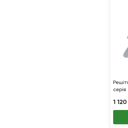
Решіт
серія
1 120