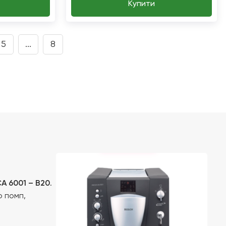
Купити
5
...
8
A 6001 – B20
.
о помп,