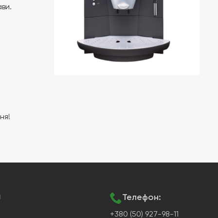
ви.
ня!
я
Телефон:
+380 (50) 927-98-11