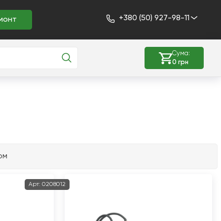
+380 (50) 927-98-11
монт
Сума:
0 грн
ом
Арт:
0208012