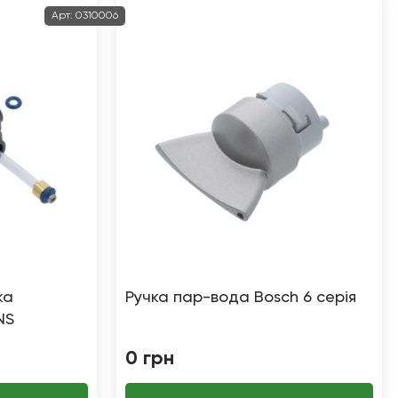
Арт:
0310006
ка
Ручка пар-вода Bosch 6 серія
NS
0
грн