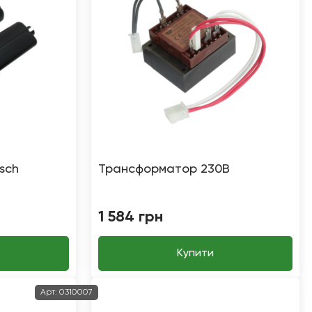
sch
Трансформатор 230В
1 584
грн
Купити
Арт:
0310007