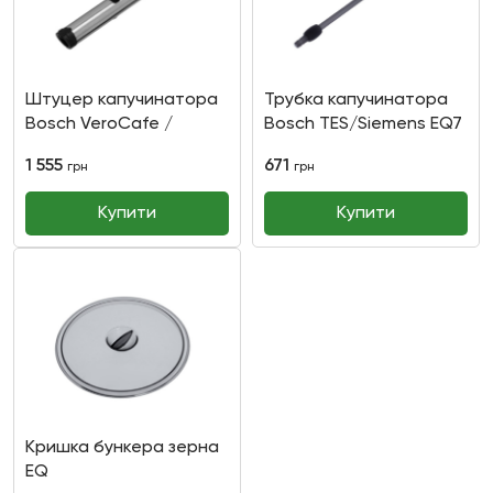
Штуцер капучинатора
Трубка капучинатора
Bosch VeroCafe /
Bosch TES/Siemens EQ7
Siemens EQ5
1 555
671
грн
грн
Купити
Купити
Кришка бункера зерна
EQ