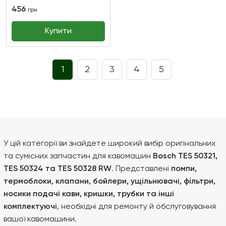
456
грн
Купити
1
2
3
4
5
У цій категорії ви знайдете широкий вибір оригінальних
та сумісних запчастин для кавомашин
Bosch TES 50321,
TES 50324 та TES 50328 RW
. Представлені
помпи,
термоблоки, клапани, бойлери, ущільнювачі, фільтри,
носики подачі кави, кришки, трубки та інші
комплектуючі
, необхідні для ремонту й обслуговування
вашої кавомашини.