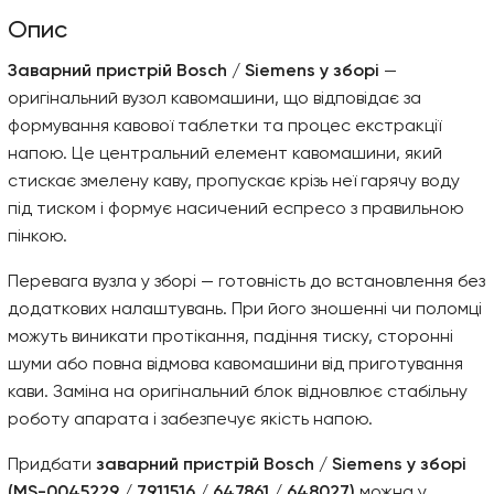
Опис
Заварний пристрій Bosch / Siemens у зборі
—
оригінальний вузол кавомашини, що відповідає за
формування кавової таблетки та процес екстракції
напою. Це центральний елемент кавомашини, який
стискає змелену каву, пропускає крізь неї гарячу воду
під тиском і формує насичений еспресо з правильною
пінкою.
Перевага вузла у зборі — готовність до встановлення без
додаткових налаштувань. При його зношенні чи поломці
можуть виникати протікання, падіння тиску, сторонні
шуми або повна відмова кавомашини від приготування
кави. Заміна на оригінальний блок відновлює стабільну
роботу апарата і забезпечує якість напою.
Придбати
заварний пристрій Bosch / Siemens у зборі
(MS-0045229 / 7911516 / 647861 / 648027)
можна у