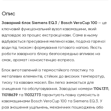
Опис
Заварний блок Siemens EQ.3 / Bosch VeroCup 100
— це
ключовий функціональний вузол кавомашини, який
відповідає за процес екстракції кави. Саме в ньому
відбувається пресування меленої кави, подача гарячої
води під тиском і формування готового напою. Якість
роботи заварного блоку безпосередньо впливає на
смак, аромат і консистенцію еспресо.
Блок виготовлений із термостійкого пластику та
металевих елементів, стійких до високих температур,
тиску та кавових масел. Він легко знімається для
очищення та обслуговування. Заводські номери
11041311
,
11018639
та
11032773
гарантують повну сумісність із
кавомашинами Bosch VeroCup 100 та Siemens EQ.3. У
разі зношення ущільнень, механічних пошкоджень або