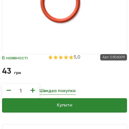
5,0
Арт:
0306009
В наявності
43
грн
−
+
Швидка покупка
Купити