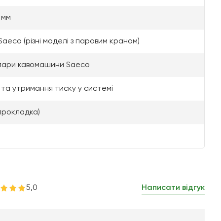
8 мм
aeco (різні моделі з паровим краном)
 пари кавомашини Saeco
 та утримання тиску у системі
прокладка)
5,0
Написати відгук