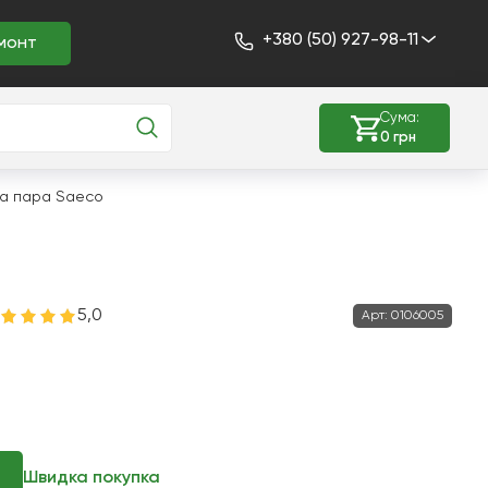
+380 (50) 927-98-11
монт
Сума:
0 грн
на пара Saeco
5,0
Арт:
0106005
Швидка покупка