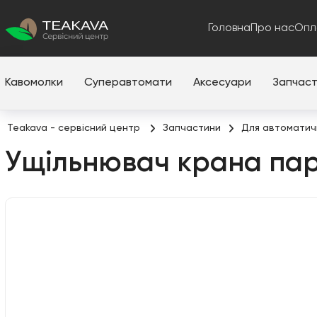
Головна
Про нас
Опл
Кавомолки
Суперавтомати
Аксесуари
Запчас
Teakava - сервісний центр
Запчастини
Для автоматич
Ущільнювач крана па