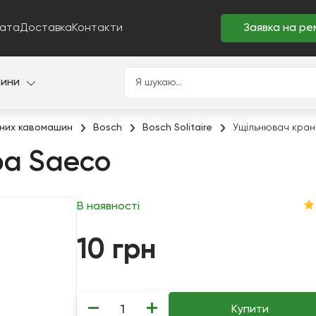
ата
Доставка
Контакти
Заявка на ре
тини
них кавомашин
Bosch
Bosch Solitaire
Ущільнювач кра
ра Saeco
В наявності
10
грн
−
+
Купити