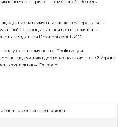
иває на якість приготованих напоїв і безпеку
лів, здатних витримувати високі температури та
чує надійне спрацьовування при перевищенні
ість із моделями Delonghi серії ESAM.
ожна у сервісному центрі
Teakava
у м.
амовлення, можлива доставка поштою по всій Україні.
рені комплектуючі Delonghi.
метали та ізоляційні матеріали