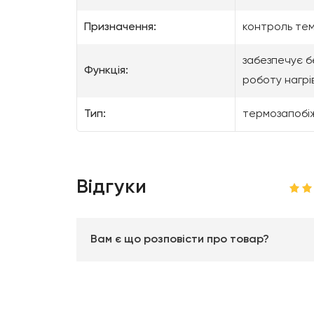
Призначення:
контроль тем
забезпечує б
Функція:
роботу нагрі
Тип:
термозапобі
Відгуки
Вам є що розповісти про товар?