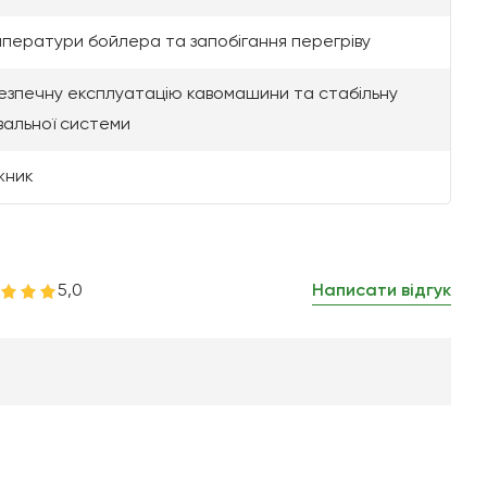
ператури бойлера та запобігання перегріву
езпечну експлуатацію кавомашини та стабільну
вальної системи
жник
5,0
Написати відгук