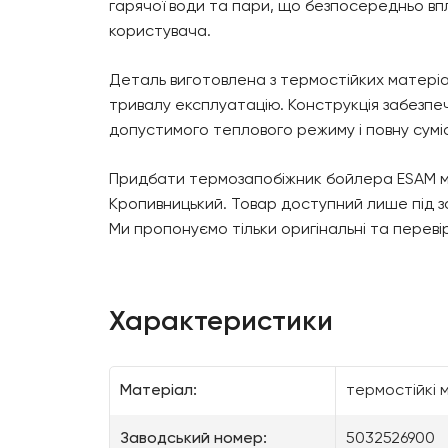
гарячої води та пари, що безпосередньо впл
користувача.
Деталь виготовлена з термостійких матеріа
тривалу експлуатацію. Конструкція забезпе
допустимого теплового режиму і повну сумісн
Придбати термозапобіжник бойлера ESAM м
Кропивницький. Товар доступний лише під з
Ми пропонуємо тільки оригінальні та переві
Характеристики
Матеріал:
термостійкі 
Заводський номер:
5032526900