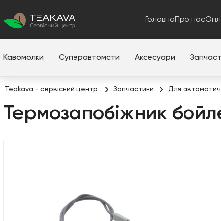
Головна
Про нас
Опл
Кавомолки
Суперавтомати
Аксесуари
Запчас
Teakava - сервісний центр
Запчастини
Для автоматич
Термозапобіжник бой