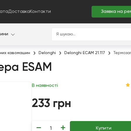
ата
Доставка
Контакти
Заявка на ре
тини
них кавомашин
Delonghi
Delonghi ECAM 21.117
Термоза
лера ESAM
В наявності
233
грн
−
+
Купити