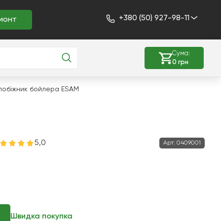
+380 (50) 927-98-11
монт
Сума:
0 грн
побіжник бойлера ESAM
5,0
Арт:
0409001
Швидка покупка