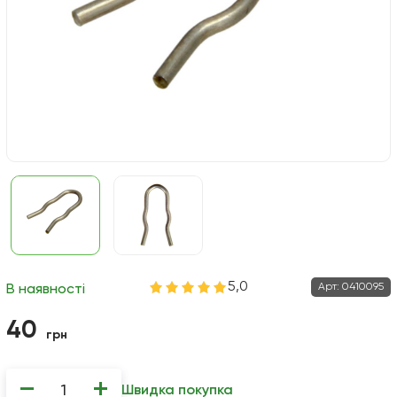
5,0
Арт:
0410095
В наявності
40
грн
−
+
Швидка покупка