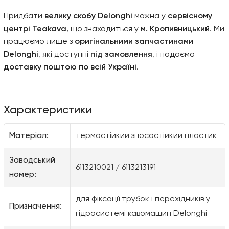
Придбати
велику скобу Delonghi
можна у
сервісному
центрі Teakava
, що знаходиться у
м. Кропивницький
. Ми
працюємо лише з
оригінальними запчастинами
Delonghi
, які доступні
під замовлення
, і надаємо
доставку поштою по всій Україні
.
Характеристики
Матеріал:
термостійкий зносостійкий пластик
Заводський
6113210021 / 6113213191
номер:
для фіксації трубок і перехідників у
Призначення:
гідросистемі кавомашин Delonghi