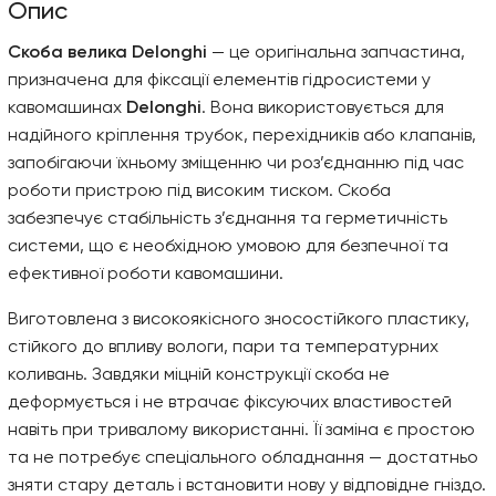
Опис
Скоба велика Delonghi
— це оригінальна запчастина,
призначена для фіксації елементів гідросистеми у
кавомашинах
Delonghi
. Вона використовується для
надійного кріплення трубок, перехідників або клапанів,
запобігаючи їхньому зміщенню чи роз’єднанню під час
роботи пристрою під високим тиском. Скоба
забезпечує стабільність з’єднання та герметичність
системи, що є необхідною умовою для безпечної та
ефективної роботи кавомашини.
Виготовлена з високоякісного зносостійкого пластику,
стійкого до впливу вологи, пари та температурних
коливань. Завдяки міцній конструкції скоба не
деформується і не втрачає фіксуючих властивостей
навіть при тривалому використанні. Її заміна є простою
та не потребує спеціального обладнання — достатньо
зняти стару деталь і встановити нову у відповідне гніздо.