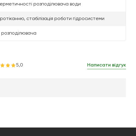
герметичності розподілювача води
протіканню, стабілізація роботи гідросистеми
 розподілювача
5,0
Написати відгук