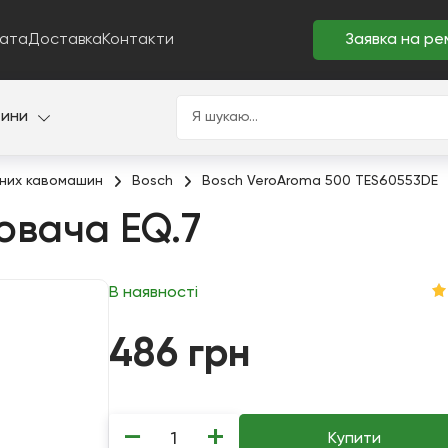
ата
Доставка
Контакти
Заявка на ре
тини
них кавомашин
Bosch
Bosch VeroAroma 500 TES60553DE
ювача EQ.7
В наявності
486
грн
−
+
Купити