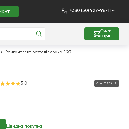
+380 (50) 927-98-11
монт
Сума:
0 грн
Ремкомплект розподілювача EQ.7
5,0
Арт:
0310088
Швидка покупка