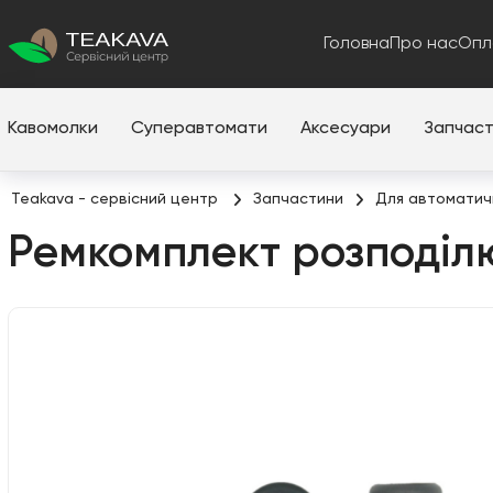
Головна
Про нас
Опл
Кавомолки
Суперавтомати
Аксесуари
Запчас
Teakava - сервісний центр
Запчастини
Для автоматич
Ремкомплект розподіл