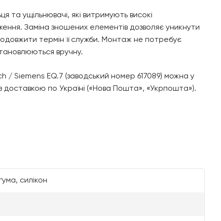
ьця та ущільнювачі, які витримують високі
ення. Заміна зношених елементів дозволяє уникнути
родовжити термін її служби. Монтаж не потребує
становлюються вручну.
/ Siemens EQ.7 (заводський номер 617089) можна у
з доставкою по Україні («Нова Пошта», «Укрпошта»).
гума, силікон