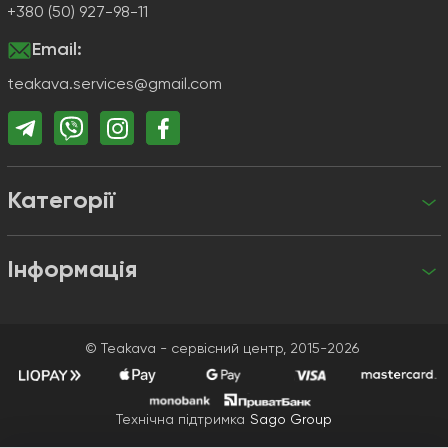
+380 (50) 927-98-11
Email:
teakava.services@gmail.com
Категорії
Інформація
+380 (50) 927-98-11
teakava.services@gmail.com
© Teakava - сервісний центр, 2015-2026
Технічна підтримка
Sago Group