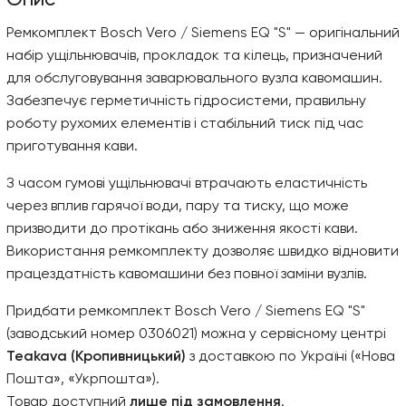
Ремкомплект Bosch Vero / Siemens EQ "S" — оригінальний
набір ущільнювачів, прокладок та кілець, призначений
для обслуговування заварювального вузла кавомашин.
Забезпечує герметичність гідросистеми, правильну
роботу рухомих елементів і стабільний тиск під час
приготування кави.
З часом гумові ущільнювачі втрачають еластичність
через вплив гарячої води, пару та тиску, що може
призводити до протікань або зниження якості кави.
Використання ремкомплекту дозволяє швидко відновити
працездатність кавомашини без повної заміни вузлів.
Придбати ремкомплект Bosch Vero / Siemens EQ "S"
(заводський номер 0306021) можна у сервісному центрі
Teakava (Кропивницький)
з доставкою по Україні («Нова
Пошта», «Укрпошта»).
Товар доступний
лише під замовлення
.