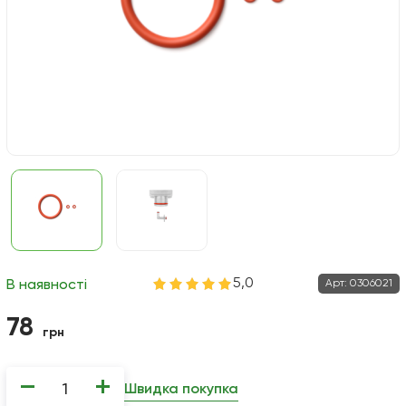
5,0
Арт:
0306021
В наявності
78
грн
−
+
Швидка покупка