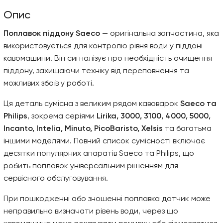
Опис
Поплавок піддону Saeco
— оригінальна запчастина, яка
використовується для контролю рівня води у піддоні
кавомашини. Він сигналізує про необхідність очищення
піддону, захищаючи техніку від переповнення та
можливих збоїв у роботі.
Ця деталь сумісна з великим рядом кавоварок
Saeco та
Philips
, зокрема серіями
Lirika, 3000, 3100, 4000, 5000,
Incanto, Intelia, Minuto, PicoBaristo, Xelsis
та багатьма
іншими моделями. Повний список сумісності включає
десятки популярних апаратів Saeco та Philips, що
робить поплавок універсальним рішенням для
сервісного обслуговування.
При пошкодженні або зношенні поплавка датчик може
неправильно визначати рівень води, через що