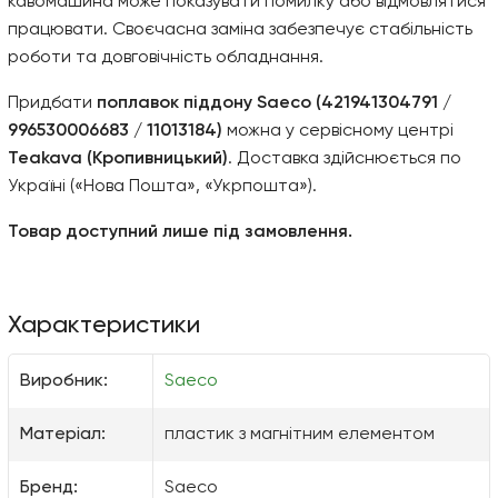
кавомашина може показувати помилку або відмовлятися
працювати. Своєчасна заміна забезпечує стабільність
роботи та довговічність обладнання.
Придбати
поплавок піддону Saeco (421941304791 /
996530006683 / 11013184)
можна у сервісному центрі
Teakava (Кропивницький)
. Доставка здійснюється по
Україні («Нова Пошта», «Укрпошта»).
Товар доступний лише під замовлення.
Характеристики
Виробник:
Saeco
Матеріал:
пластик з магнітним елементом
Бренд:
Saeco