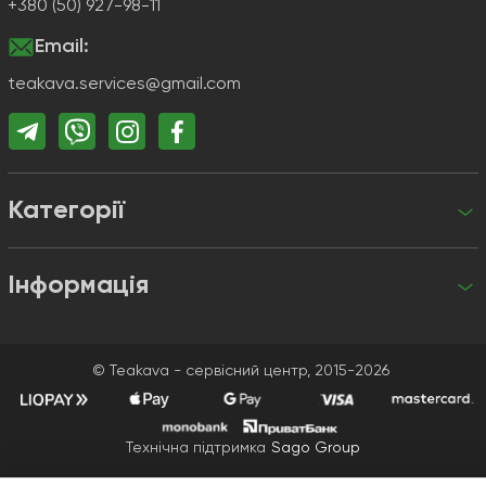
+380 (50) 927-98-11
Email:
teakava.services@gmail.com
Категорії
Інформація
+380 (50) 927-98-11
teakava.services@gmail.com
© Teakava - сервісний центр, 2015-2026
Технічна підтримка
Sago Group