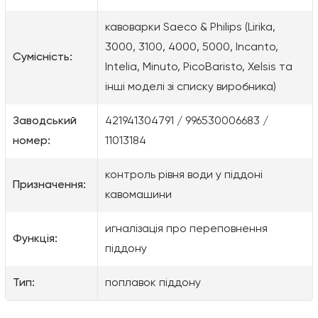
кавоварки Saeco & Philips (Lirika,
3000, 3100, 4000, 5000, Incanto,
Сумісність:
Intelia, Minuto, PicoBaristo, Xelsis та
інші моделі зі списку виробника)
Заводський
421941304791 / 996530006683 /
номер:
11013184
контроль рівня води у піддоні
Призначення:
кавомашини
игналізація про переповнення
Функція:
піддону
Тип:
поплавок піддону