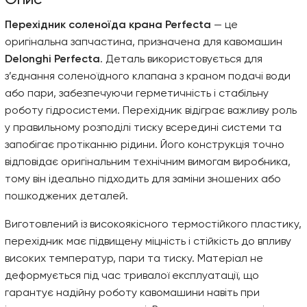
Опис
Перехідник соленоїда крана Perfecta
— це
оригінальна запчастина, призначена для кавомашин
Delonghi Perfecta
. Деталь використовується для
з’єднання соленоїдного клапана з краном подачі води
або пари, забезпечуючи герметичність і стабільну
роботу гідросистеми. Перехідник відіграє важливу роль
у правильному розподілі тиску всередині системи та
запобігає протіканню рідини. Його конструкція точно
відповідає оригінальним технічним вимогам виробника,
тому він ідеально підходить для заміни зношених або
пошкоджених деталей.
Виготовлений із високоякісного термостійкого пластику,
перехідник має підвищену міцність і стійкість до впливу
високих температур, пари та тиску. Матеріал не
деформується під час тривалої експлуатації, що
гарантує надійну роботу кавомашини навіть при