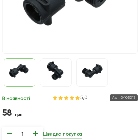
5,0
Арт:
0405013
В наявності
58
грн
−
+
Швидка покупка