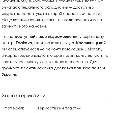
інтенсивному використанні. Встановлення деталі не
вимагає спеціального обладнання — достатньо
акуратно демонтувати старий елемент, очистити
місце встановлення від залишків води або накипу та
замінити його на новий.
Товар
доступний лише під замовлення
у сервісному
центрі
Teakava
, який знаходиться у
м. Кропивницький
.
Ми спеціалізуємося на ремонті кавомашин Delonghi,
використовуємо виключно оригінальні комплектуючі та
гарантуємо високу якість кожного елемента. Для
зручності клієнтів можлива
доставка поштою по всій
Україні
.
Характеристики
Матеріал:
термостійкий пластик