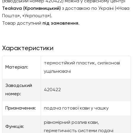
(заводський номер 420422) можна у сервісному центрі
Teakava (Кропивницький)
з доставкою по Україні («Нова
Пошта», «Укрпошта»).
Товар доступний
під замовлення
.
Характеристики
термостійкий пластик, силіконові
Матеріал:
ущільнювачі
Заводський
420422
номер:
Призначення:
подача готової кави у чашку
рівномірний розлив кави,
Функція:
герметичність системи подачі