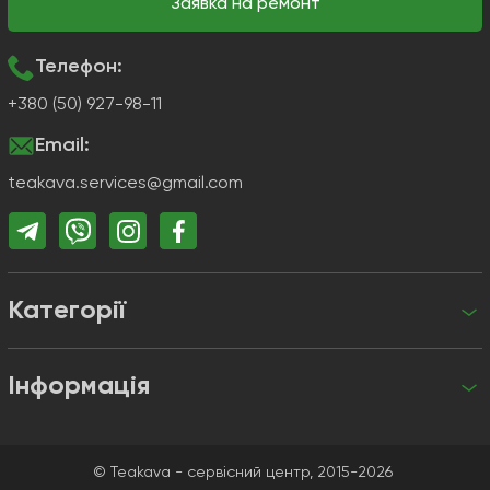
Заявка на ремонт
Телефон:
+380 (50) 927-98-11
Email:
teakava.services@gmail.com
Категорії
Інформація
+380 (50) 927-98-11
teakava.services@gmail.com
© Teakava - сервісний центр, 2015-2026