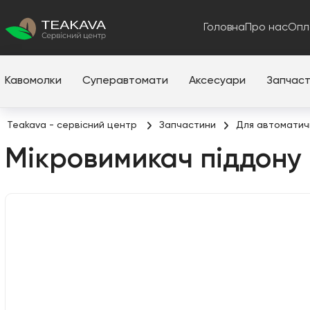
Головна
Про нас
Опл
Кавомолки
Суперавтомати
Аксесуари
Запчас
Teakava - сервісний центр
Запчастини
Для автоматич
Мікровимикач піддону 