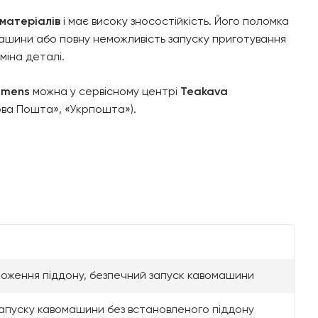
 матеріалів
і має високу зносостійкість. Його поломка
ашини або повну неможливість запуску приготування
міна деталі.
iemens
можна у сервісному центрі
Teakava
ова Пошта», «Укрпошта»).
оження піддону, безпечний запуск кавомашини
запуску кавомашини без встановленого піддону