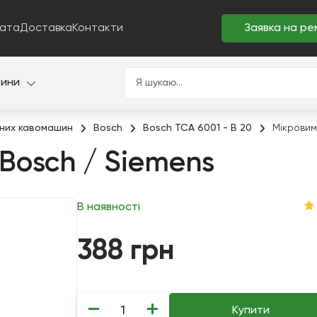
ата
Доставка
Контакти
Заявка на ре
тини
них кавомашин
Bosch
Bosch TCA 6001 - B 20
Мікровим
Bosch / Siemens
В наявності
388
грн
−
+
Купити