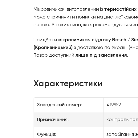
Мікровимикач виготовлений із
термостійких
може спричинити помилки на дисплеї кавом
напою. У таких випадках рекомендується за
Придбати
мікровимикач піддону Bosch / S
(Кропивницький)
з доставкою по Україні («Н
Товар доступний
лише під замовлення
.
Характеристики
Заводський номер:
419952
Призначення:
контроль пол
Функція:
запобігання 