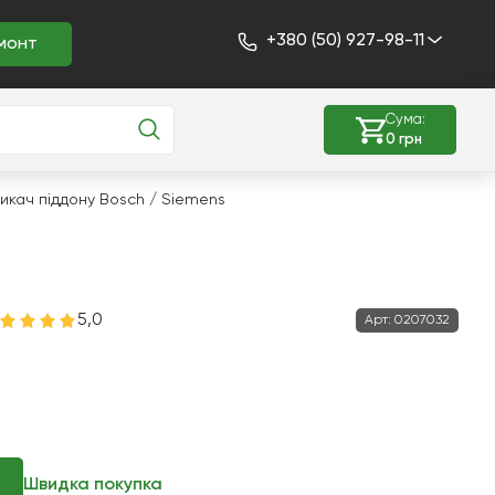
+380 (50) 927-98-11
монт
Сума:
0 грн
икач піддону Bosch / Siemens
5,0
Арт:
0207032
Швидка покупка