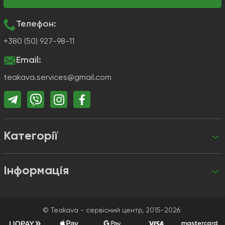
Телефон:
+380 (50) 927-98-11
Email:
teakava.services@gmail.com
Категорії
Інформація
+380 (50) 927-98-11
teakava.services@gmail.com
© Teakava - сервісний центр, 2015-2026