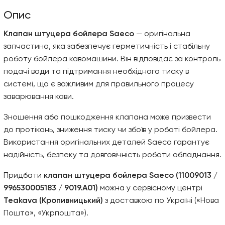
Опис
Клапан штуцера бойлера Saeco
— оригінальна
запчастина, яка забезпечує герметичність і стабільну
роботу бойлера кавомашини. Він відповідає за контроль
подачі води та підтримання необхідного тиску в
системі, що є важливим для правильного процесу
заварювання кави.
Зношення або пошкодження клапана може призвести
до протікань, зниження тиску чи збоїв у роботі бойлера.
Використання оригінальних деталей Saeco гарантує
надійність, безпеку та довговічність роботи обладнання.
Придбати
клапан штуцера бойлера Saeco (11009013 /
996530005183 / 9019.A01)
можна у сервісному центрі
Teakava (Кропивницький)
з доставкою по Україні («Нова
Пошта», «Укрпошта»).